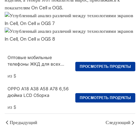
изделий, а теперь этот показатель вырос, приближаясь к
показателям On Cell и OGS.
Оптовые мобильные
телефоны ЖКД для всех
ПРОСМОТРЕТЬ ПРОДУКТЫ
экранов телефона Ремонт
из
$
Samsung Incell и OLED
OPPO A18 A38 A58 A78 6,56
дюйма LCD Сборка
ПРОСМОТРЕТЬ ПРОДУКТЫ
из
$
Предыдущий
Следующий