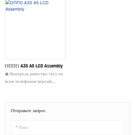
подходит для глобальных
подходит для глобальных
версий, фокусируйтесь на
версий, фокусируйтесь на
тестировании программного
тестировании программного
обеспечения
обеспечения
ОППО A3S A5 LCD Assembly
◉ Контроль качества: тест по
всем телефонам версий,
убедитесь, что каждый экран
подходит для глобальных
версий, фокусируйтесь на
Отправьте запрос
тестировании программного
обеспечения
Имя