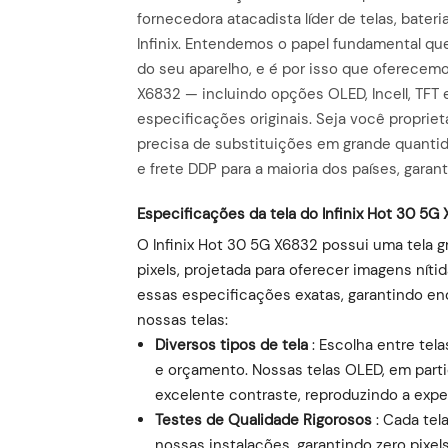
fornecedora atacadista líder de telas, bater
Infinix. Entendemos o papel fundamental q
do seu aparelho, e é por isso que oferecemo
X6832 — incluindo opções OLED, Incell, TFT 
especificações originais. Seja você proprie
precisa de substituições em grande quanti
e frete DDP para a maioria dos países, garan
Especificações da tela do Infinix Hot 30 5G
O Infinix Hot 30 5G X6832 possui uma tela
pixels, projetada para oferecer imagens níti
essas especificações exatas, garantindo enc
nossas telas:
Diversos tipos de tela
: Escolha entre tela
e orçamento. Nossas telas OLED, em parti
excelente contraste, reproduzindo a exper
Testes de Qualidade Rigorosos
: Cada tel
nossas instalações, garantindo zero pixe