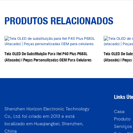
PRODUTOS RELACIONADOS
Tela OLED De Substituição Para Itel P40 Plus P683L
Tela OLED De Subs
(Atacado) | Peças Personalizadas OEM Para Celulares
(atacado) | Peças
Links Úte
Shenzhen Horizon Electronic Technology
Casa
Co., Ltd. foi criado em 2013 e está
Produto
localizado em Huaqiangbei, Shenzhen,
Serviços
China