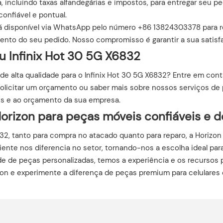
, incluindo taxas alfandegárias e impostos, para entregar seu p
onfiável e pontual.
á disponível via WhatsApp pelo número +86 13824303378 para r
ento do seu pedido. Nosso compromisso é garantir a sua satisf
 Infinix Hot 30 5G X6832
 de alta qualidade para o Infinix Hot 30 5G X6832? Entre em c
olicitar um orçamento ou saber mais sobre nossos serviços de 
s e ao orçamento da sua empresa.
rizon para peças móveis confiáveis ​​e de
6832, tanto para compra no atacado quanto para reparo, a Horiz
iente nos diferencia no setor, tornando-nos a escolha ideal p
e de peças personalizadas, temos a experiência e os recursos 
zon e experimente a diferença de peças premium para celulares 