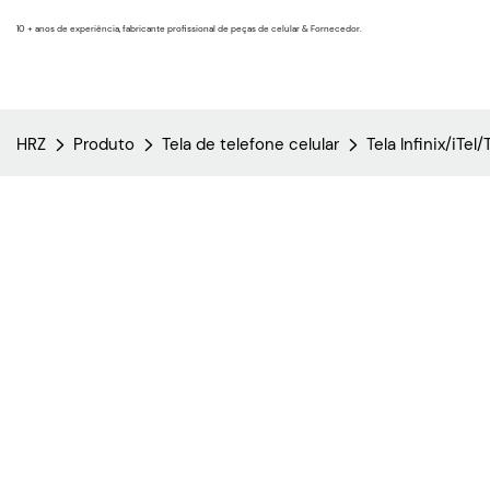
10 + anos de experiência, fabricante profissional de peças de celular & Fornecedor.
HRZ
Produto
Tela de telefone celular
Tela Infinix/iTel