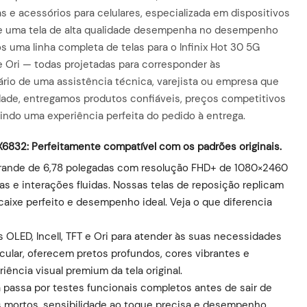
ias e acessórios para celulares, especializada em dispositivos
ue uma tela de alta qualidade desempenha no desempenho
s uma linha completa de telas para o Infinix Hot 30 5G
e Ori — todas projetadas para corresponder às
tário de uma assistência técnica, varejista ou empresa que
dade, entregamos produtos confiáveis, preços competitivos
tindo uma experiência perfeita do pedido à entrega.
 X6832: Perfeitamente compatível com os padrões originais.
 grande de 6,78 polegadas com resolução FHD+ de 1080×2460
das e interações fluidas. Nossas telas de reposição replicam
aixe perfeito e desempenho ideal. Veja o que diferencia
s OLED, Incell, TFT e Ori para atender às suas necessidades
cular, oferecem pretos profundos, cores vibrantes e
iência visual premium da tela original.
a passa por testes funcionais completos antes de sair de
ls mortos, sensibilidade ao toque precisa e desempenho