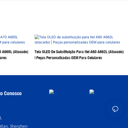
70 A665L (Atacado)
Tela OLED De Substituição Para Itel A60 A662L (atacado)
ares
| Peças Personalizadas OEM Para Celulares
to Conosco
,
tian, Shenzhen