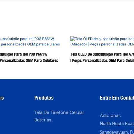
tituição Para Itel P38 P661W
Tela OLED De Substituição Para Itel A
 Personalizadas OEM Para Celulares
| Peças Personalizadas OEM Para Celul
is
Produtos
Entre Em Conta
Tela De Telefone Celular
Adicionar:
Baterias
North Huafa Road
Sangdayayuan, Fu