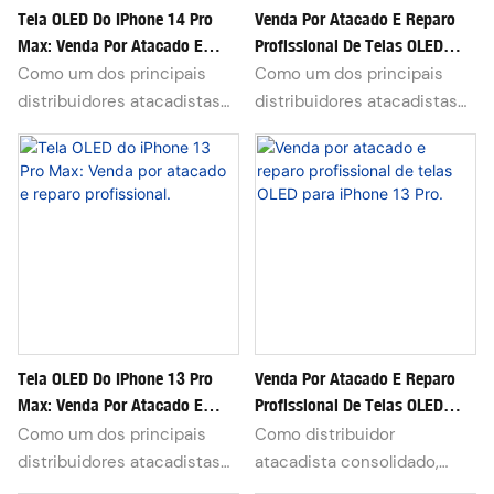
Tela OLED Do IPhone 14 Pro
Venda Por Atacado E Reparo
Max: Venda Por Atacado E
Profissional De Telas OLED
Reparo Profissional.
Para IPhone 14 Pro
Como um dos principais
Como um dos principais
distribuidores atacadistas
distribuidores atacadistas
dedicados a telas de
dedicados a telas de
reposição para iPhone,
reposição para iPhone,
baterias e uma gama
baterias e uma gama
completa de acessórios
completa de acessórios
para reparo de celulares,
para reparo de celulares,
acumulamos mais de 10
acumulamos mais de 10
anos de experiência no
anos de experiência no
setor, atendendo oficinas
setor, atendendo oficinas
de reparo, vendedores de e-
de reparo, vendedores de e-
commerce internacional e
commerce internacional e
Tela OLED Do IPhone 13 Pro
Venda Por Atacado E Reparo
Max: Venda Por Atacado E
Profissional De Telas OLED
distribuidores regionais em
distribuidores regionais em
Reparo Profissional.
Para IPhone 13 Pro.
mais de 70 países.
mais de 70 países.
Como um dos principais
Como distribuidor
Implementamos rigorosos
Implementamos rigorosos
distribuidores atacadistas
atacadista consolidado,
controles de qualidade em
controles de qualidade em
dedicados a telas de
especializado em telas de