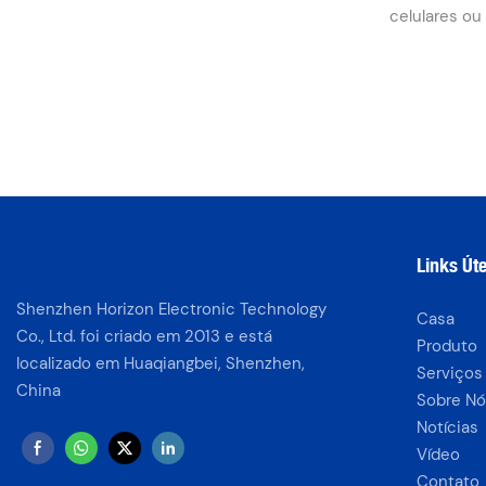
celulares ou
precisa de te
em grande qu
Smart 8? A 
atacadista p
para celulare
acessórios d
de experiênc
Fornecemos t
TFT e origina
Links Úte
Infinix Smar
Shenzhen Horizon Electronic Technology
estável gara
Casa
Co., Ltd. foi criado em 2013 e está
direto da fáb
Produto
localizado em Huaqiangbei, Shenzhen,
(DDP) para a
Serviços
China
Sobre Nó
Notícias
Vídeo
Contato