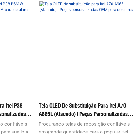
ra Itel P38
Tela OLED De Substituição Para Itel A70
sonalizadas
A665L (Atacado) | Peças Personalizadas
OEM Para Celulares
 confiáveis ​​
Procurando telas de reposição confiáveis ​​
 para sua loja
em grande quantidade para o popular Itel
ede de
A70 A665L para abastecer sua assistência