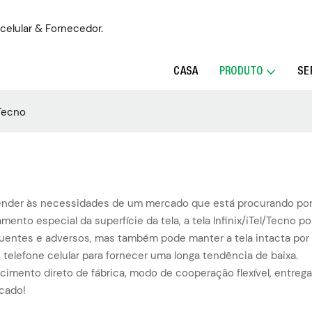
 celular & Fornecedor.
CASA
PRODUTO
SE
/Tecno
atender às necessidades de um mercado que está procurando por d
mento especial da superfície da tela, a tela Infinix/iTel/Tecno
uentes e adversos, mas também pode manter a tela intacta por m
o telefone celular para fornecer uma longa tendência de baixa.
ecimento direto de fábrica, modo de cooperação flexível, entre
rcado!