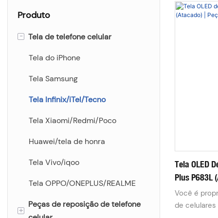
Produto
-
Tela de telefone celular
Tela do iPhone
Tela Samsung
Tela Infinix/iTel/Tecno
Tela Xiaomi/Redmi/Poco
Huawei/tela de honra
Tela Vivo/iqoo
Tela OLED De
Plus P683L (
Tela OPPO/ONEPLUS/REALME
Personaliza
Você é propr
Peças de reposição de telefone
de celulares
+
celular
para celular