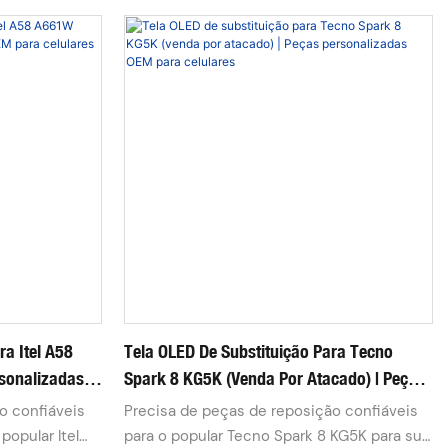
a fornecedora
técnica ou rede de distribuição de
 baterias e
celulares? A Horizon é uma fornecedora
os para
atacadista completa de telas, baterias e
os de
todos os acessórios de reparo para
o comércio
celulares, com mais de 10 anos de
es. Fornecemos
experiência especializada no setor.
l, TFT e
Fornecemos telas de reposição OLED, Incell,
a o Itel P38
TFT e originais de alta qualidade para o Itel
dade, preços
A70 A665L, com garantia de qualidade
a e entrega
estável, preços competitivos direto da
plicações para
fábrica e entrega porta a porta DDP sem
o.
complicações para a maioria dos países do
mundo.
ra Itel A58
Tela OLED De Substituição Para Tecno
sonalizadas
Spark 8 KG5K (venda Por Atacado) | Peças
Personalizadas OEM Para Celulares
confiáveis ​​
Precisa de peças de reposição confiáveis ​​
popular Itel
para o popular Tecno Spark 8 KG5K para sua