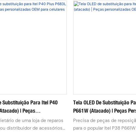
 Substituição Para Itel P40
Tela OLED De Substituição Pa
Atacado) | Peças
P661W (atacado) | Peças Per
das OEM Para Celulares
OEM Para Celulares
ietário de uma loja de reparos
Precisa de peças de reposição
 ou distribuidor de acessórios
para o popular Itel P38 P661W
es e está estocando peças de
de reparos de celulares ou r