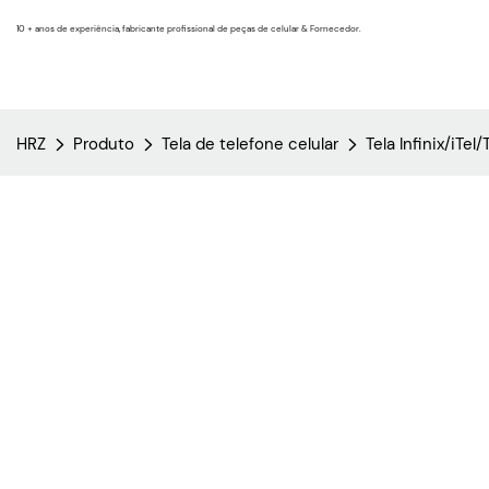
10 + anos de experiência, fabricante profissional de peças de celular & Fornecedor.
HRZ
Produto
Tela de telefone celular
Tela Infinix/iTel