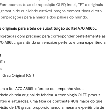
Fornecemos telas de reposição OLED, Incell, TFT e originais
 garantia de qualidade estável, preços competitivos direto
 complicações para a maioria dos países do mundo.
originais para a tela de substituição do Itel A70 A665L.
projetadas com precisão para corresponder perfeitamente às
 A70 A665L, garantindo um encaixe perfeito e uma experiência
s
HD+
ls
T, Grau Original (Ori)
ara o Itel A70 A665L oferece desempenho visual
ade da tela original de fábrica. A tecnologia OLED produz
antes e saturadas, uma taxa de contraste 40% maior do que
visão de 178 graus, proporcionando a mesma experiência de