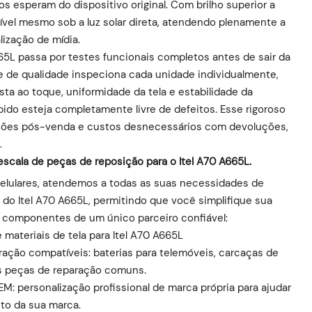
s esperam do dispositivo original. Com brilho superior a
ível mesmo sob a luz solar direta, atendendo plenamente a
lização de mídia.
665L passa por testes funcionais completos antes de sair da
le de qualidade inspeciona cada unidade individualmente,
sta ao toque, uniformidade da tela e estabilidade da
ido esteja completamente livre de defeitos. Esse rigoroso
ações pós-venda e custos desnecessários com devoluções,
.
cala de peças de reposição para o Itel A70 A665L.
lulares, atendemos a todas as suas necessidades de
do Itel A70 A665L, permitindo que você simplifique sua
s componentes de um único parceiro confiável:
materiais de tela para Itel A70 A665L
ão compatíveis: baterias para telemóveis, carcaças de
ras peças de reparação comuns.
: personalização profissional de marca própria para ajudar
to da sua marca.