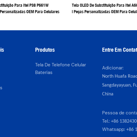
tituição Para Itel P38 P661W
Tela OLED De Substituição Para Itel A
 Personalizadas OEM Para Celulares
| Peças Personalizadas OEM Para Celul
is
Produtos
Entre Em Conta
Tela De Telefone Celular
Adicionar:
Baterias
North Huafa Road
Sangdayayuan, Fu
s
China
Pessoa de cont
Tel.:
+86 1382430
Whatsapp:
+86 