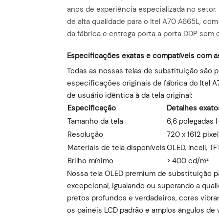
anos de experiência especializada no setor. 
de alta qualidade para o Itel A70 A665L, com
da fábrica e entrega porta a porta DDP sem
Especificações exatas e compatíveis com as 
Todas as nossas telas de substituição são 
especificações originais de fábrica do Itel
de usuário idêntica à da tela original:
Especificação
Detalhes exato
Tamanho da tela
6,6 polegadas 
Resolução
720 x 1612 pixe
Materiais de tela disponíveis
OLED, Incell, TF
Brilho mínimo
> 400 cd/m²
Nossa tela OLED premium de substituição p
excepcional, igualando ou superando a qualid
pretos profundos e verdadeiros, cores vibr
os painéis LCD padrão e amplos ângulos de 