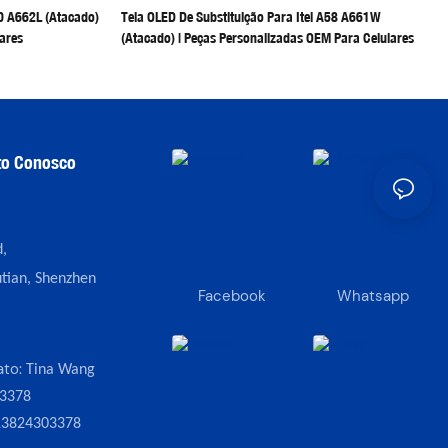
60 A662L (atacado)
Tela OLED De Substituição Para Itel A58 A661W
ares
(atacado) | Peças Personalizadas OEM Para Celulares
to Conosco
,
tian, Shenzhen
Facebook
Whatsapp
ato:
Tina Wang
3378
13824303378