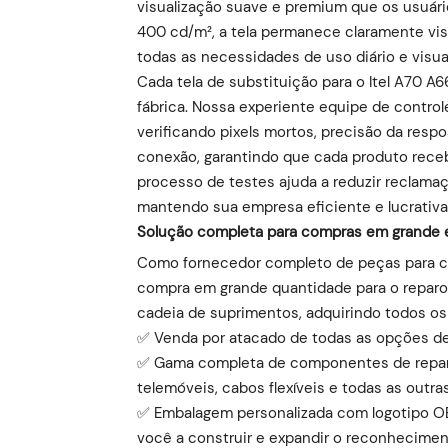
visualização suave e premium que os usuário
400 cd/m², a tela permanece claramente vis
todas as necessidades de uso diário e visua
Cada tela de substituição para o Itel A70 A
fábrica. Nossa experiente equipe de contro
verificando pixels mortos, precisão da respo
conexão, garantindo que cada produto receb
processo de testes ajuda a reduzir reclam
mantendo sua empresa eficiente e lucrativa
Solução completa para compras em grande es
Como fornecedor completo de peças para ce
compra em grande quantidade para o reparo 
cadeia de suprimentos, adquirindo todos o
✅ Venda por atacado de todas as opções de 
✅ Gama completa de componentes de reparaç
telemóveis, cabos flexíveis e todas as out
✅ Embalagem personalizada com logotipo OEM
você a construir e expandir o reconhecimen