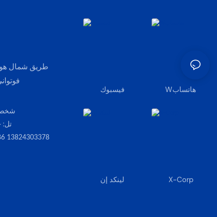
طريق شمال هوفا
فوتوان
Wهاتساب
فيسبوك
شخص 
تل:
378
86 13824303378
X-Corp
لينكد إن