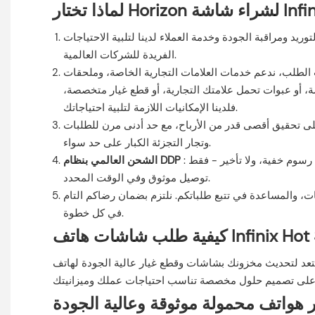
د ومراقبة الجودة وخدمة العملاء لدينا لتلبية الاحتياجات
الفريدة للشركات العالمية.
لطلب، ندعم خدمات العلامات التجارية الخاصة، وملحقات
، أو عبوات تحمل علامتك التجارية، أو قطع غيار متخصصة،
فلدينا الإمكانيات اللازمة لتلبية احتياجاتك.
 من الأرباح، مع حد أدنى مرن للطلبات (MOQs) مناسب للشركات الصغيرة
وتجار التجزئة الكبار على حد سواء.
: نتولى جميع الخدمات اللوجستية، بما في ذلك الرسوم الجمركية والضرائب، لتوصيل طلبك مباشرةً إلى باب منزلك في معظم الدول. لا رسوم خفية، ولا تأخير - فقط
الشحن العالمي بنظام DDP
توصيل موثوق وفي الوقت المحدد.
اتكم، وتقديم توصيات بالمنتجات، والمساعدة في تتبع طلباتكم. نلتزم بضمان رضاكم التام
في كل خطوة.
Infinix Hot 30 5G X6
بشاشات وقطع غيار عالية الجودة لهاتف Infinix Hot 30 5G X6832؟ تواصل معنا اليوم عبر واتساب على الرقم +86 13824303378 لمناقشة متطلباتك، أو لطلب
 هواتف محمولة موثوقة وعالية الجودة