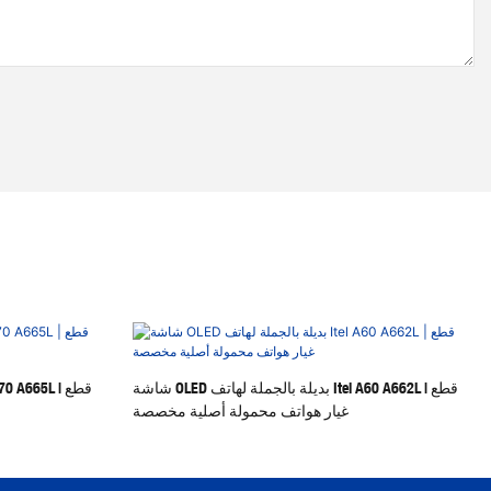
شاشة OLED بديلة بالجملة لهاتف Itel A60 A662L | قطع
غيار هواتف محمولة أصلية مخصصة