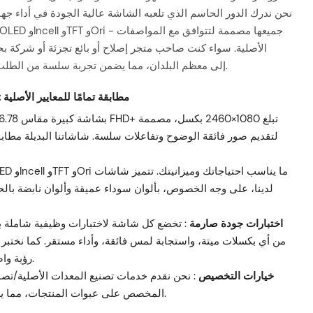
الأصلية. سواء كنت صاحب متجر إصلاح أو بائع تجزئة أو شركة بح
موثوقة وأسعارًا تنافسية وشحن DDP إلى معظم البلدان، مما يضمن تجربة سلسة من الطلب إلى التسليم.
مواصفات شاشة هاتف Infinix Hot 30 5G X6832: مطابقة تمامًا للمعايير الأصلية
لتقديم صور فائقة الوضوح وتفاعلات سلسة. شاشاتنا البديلة مطابقة
اختبارات جودة صارمة
رؤية واضحة حتى في ظروف الإضاءة الخارجية الساطعة.
خيارات التخصيص
: نحن نقدم خدمات تصنيع المعدات الأصلية/تصم
المخصص على عبوات المنتجات، مما يسمح لك ببناء هوية علامتك التجارية مع كل طلب.