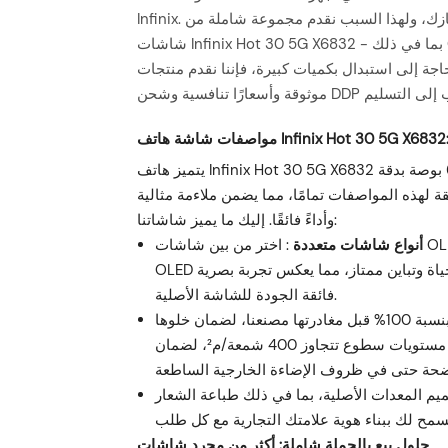
Infinix. نحن ندرك الدور الحاسم الذي تلعبه الشاشة عالية الجودة في أداء جهازك، ولهذا السبب نقدم مجموعة شاملة من
شاشات Infinix Hot 30 5G X6832 - بما في ذلك OLED وIncell وTFT وOri - جميعها مصممة لتتوافق مع المواصفات
اجة إلى استبدال بكميات كبيرة، فإننا نقدم منتجات
يتميز هاتف Infinix Hot 30 5G X6832 بشاشة كبيرة مقاس 6.78 بوصة بدقة FHD+ تبلغ 1080×2460 بكسل، مصممة
 لهذه المواصفات تمامًا، مما يضمن ملاءمة مثالية
وأداءً فائقًا. إليك ما يميز شاشاتنا:
أنواع شاشات متعددة
: اختر من بين شاشات OLED وIncell وTFT وOri ما يناسب احتياجاتك وميزانيتك. تتميز شاشات
OLED لدينا، على وجه الخصوص، بألوان سوداء عميقة وألوان نابضة بالحياة وتباين ممتاز، مما يعكس تجربة بصرية
فائقة الجودة للشاشة الأصلية.
: تخضع كل شاشة لاختبارات وظيفية شاملة بنسبة 100% قبل مغادرتها مصنعنا، لضمان خلوها
من أي بكسلات ميتة، واستجابة لمس فائقة، وأداء مستقر. كما نختبر مستويات سطوع تتجاوز 400 شمعة/م²، لضمان
يم المعدات الأصلية، بما في ذلك طباعة الشعار
حلول بيع بالجملة شاملة: أكثر من مجرد شاشات