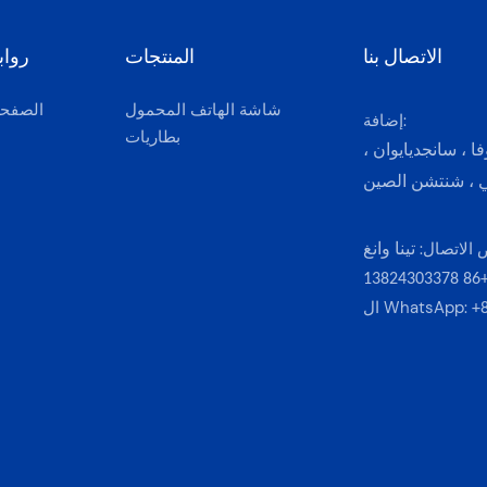
الاتصال بنا
المنتجات
رواب
شاشة الهاتف المحمول
الصفحة
إضافة:
بطاريات
 ، سانجديايوان ،
ي ، شنتشن الصين
الاتصال:
تينا وانغ
+86 13824303
ال WhatsApp:
+