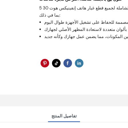
في هورايزون، لا نقتصر على الشاشات فقط. نحن وجهتك الشاملة لجميع قطع غيار هاتف إنفينيكس هوت 30 5G X6832،
بما في ذلك:
تفاصيل المنتج