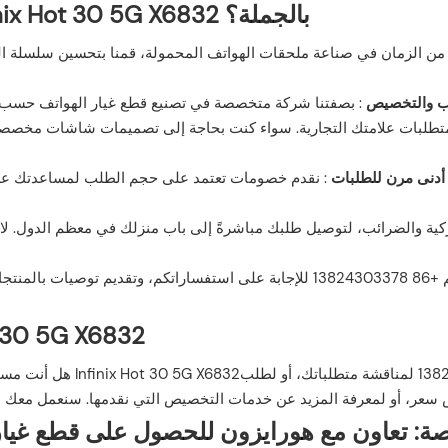
لماذا تختار Horizon لشراء شاشة Infinix Hot 30 5G X6832 بالجملة؟
من الزمان في صناعة ملحقات الهواتف المحمولة، قمنا بتحسين سلسلة التوري
لب والتخصيص
: بصفتنا شركة متخصصة في تصنيع قطع غيار الهواتف حسب ا
ية متطلبات علامتك التجارية. سواء كنت بحاجة إلى تصميمات شاشات مخصصة
 أدنى مرن للطلبات
: نقدم خصومات تعتمد على حجم الطلب لمساعدتك على تحقيق أقصى قدر
: فريقنا متوفر عبر واتساب على الرقم +86 13824303378 للإجابة على استفسار
كيفية طلب شاشات هاتف 832
هل أنت مستعد لتحديث مخزونك 
صة: تعاون مع هورايزون للحصول على قطع غيار