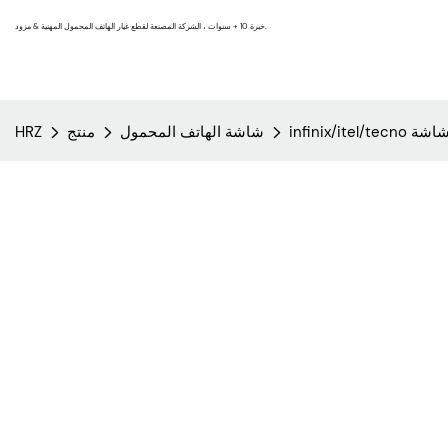
خبرة 10 + سنوات ، الشركة المصنعة لقطع غيار الهاتف المحمول المهنية & مزود.
infinix/itel/tec شاشة
شاشة الهاتف المحمول
منتج
HRZ