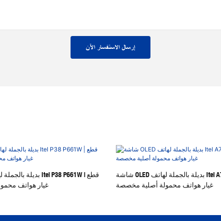
إرسال الاستفسار الآن
شاشة OLED بديلة بالجملة لهاتف Itel A70 A665L | قطع
غيار هواتف محمولة أصلية مخصصة
غيار هواتف محمو