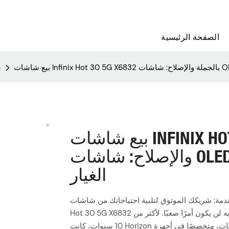
الصفحة الرئيسية
no
بيع شاشات INFINIX HOT 30 5G X6832 بالجملة
والإصلاح: شاشات OLED ممتازة وحلول متكاملة لقطع
الغيار
: شريكك الموثوق لتلبية احتياجاتك من شاشات Infinix Hot 30 5G X6832. عندما تتعرض شاشة هاتفك Infinix
Hot 30 5G X6832 للكسر أو الوميض أو فقدان حساسية اللمس، فإن إيجاد بديل موثوق به لن يكون أمرًا صعبًا. لأكثر من
10 سنوات، كانت Horizon مزودًا رائدًا وشاملًا لشاشات الهواتف المحمولة والبطاريات والملحقات، متخصصًا في أجهزة