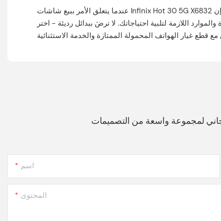
عندما يتعلق الأمر ببيع شاشات Infinix Hot 30 5G X6832 بالجملة وإصلاحها، فإن Horizon هي شريكك الموثوق. التزامنا بالجودة والتخصيص وخدمة العملاء يميزنا في هذا المجال، ويجعلنا الخيار
اللازمة لتلبية احتياجاتك. لا ترضَ ببدائل رديئة - اختر Horizon
جاني لمجموعة واسعة من التصميمات
اسم
المحتوى