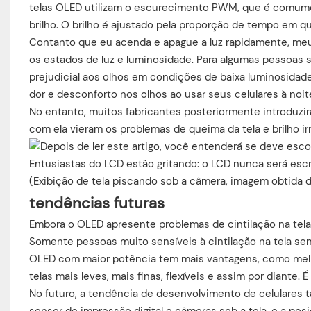
telas OLED utilizam o escurecimento PWM, que é comumen
brilho. O brilho é ajustado pela proporção de tempo em que
Contanto que eu acenda e apague a luz rapidamente, meu
os estados de luz e luminosidade. Para algumas pessoas s
prejudicial aos olhos em condições de baixa luminosidad
dor e desconforto nos olhos ao usar seus celulares à noit
No entanto, muitos fabricantes posteriormente introduzir
com ela vieram os problemas de queima da tela e brilho irr
Entusiastas do LCD estão gritando: o LCD nunca será escra
(Exibição de tela piscando sob a câmera, imagem obtida d
tendências futuras
Embora o OLED apresente problemas de cintilação na tela
Somente pessoas muito sensíveis à cintilação na tela sen
OLED com maior potência tem mais vantagens, como melh
telas mais leves, mais finas, flexíveis e assim por diante.
No futuro, a tendência de desenvolvimento de celulares 
sensor de impressão digital e câmeras sob a tela, e a p