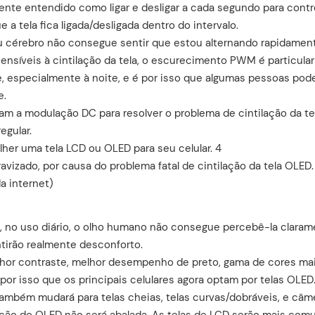
te entendido como ligar e desligar a cada segundo para contro
 a tela fica ligada/desligada dentro do intervalo.
 cérebro não consegue sentir que estou alternando rapidamen
ensíveis à cintilação da tela, o escurecimento PWM é particul
e, especialmente à noite, e é por isso que algumas pessoas pod
e.
am a modulação DC para resolver o problema de cintilação da te
egular.
vizado, por causa do problema fatal de cintilação da tela OLED.
a internet)
, no uso diário, o olho humano não consegue percebê-la claram
tirão realmente desconforto.
or contraste, melhor desempenho de preto, gama de cores mai
 É por isso que os principais celulares agora optam por telas OLED
também mudará para telas cheias, telas curvas/dobráveis, e câ
osição do OLED não será abalada. As telas de LCD serão mais co