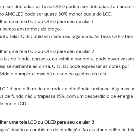
odem ser dobradas; as telas OLED podem ser dobradas, tornando-
ra do AMOLED pode ser quase 30% menor que a do LCD.
s barato em termos de preço.
quanto telas OLED utilizam materiais orgânicos. As telas OLED tê
a luz de fundo, portanto, ao exibir a cor preta, pode haver vaza
mais semelhante ao cinza. O OLED pode expressar as cores por
vido e completo, mas há o risco de queima da tela.
CD é que o filtro de cor reduz a eficiência luminosa. Algumas a
 luz de fundo não ultrapassa 15%, com um desperdício de energia
do que o LCD.
" devido ao problema de cintilação. Ao ajustar o brilho da tela