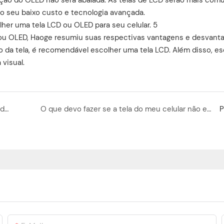
 seu baixo custo e tecnologia avançada.
ou OLED, Haoge resumiu suas respectivas vantagens e desvant
o da tela, é recomendável escolher uma tela LCD. Além disso, es
visual.
Análise completa das vantagens e desvantagens dos tipos de telas móveis OLED, LCD, AMOLED e TFT!
O que devo fazer se a tela do meu celular não estiver tocando corretamente? Ensinamos 3 maneiras de resolver isso!
P