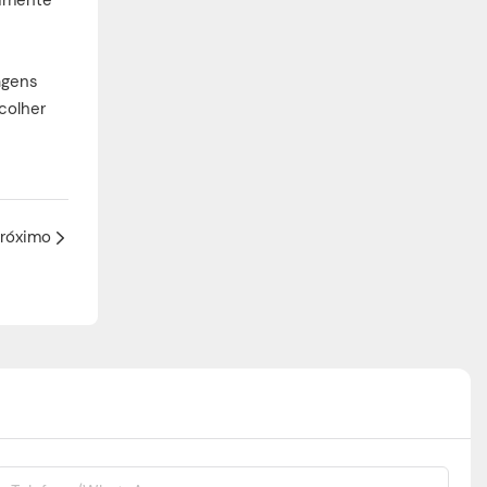
agens
colher
róximo