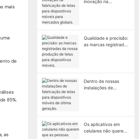
inovação na
as mais
fabricação de telas
para dispositivos
móveis para
mercados globais.
m uma
Qualidade e precisão:
as marcas registradas
da nossa produção de
telas para dispositivos
mento de
móveis.
Dentro de nossas
instalações de
nálises
fabricação de telas
 de 85%.
para dispositivos
móveis de última
geração.
Os aplicativos em
celulares não querem
, as
que as pessoas