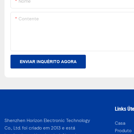
Nome
Contente
ENVIAR INQUÉRITO AGORA
Links Úte
Shenzhen Horizon Electronic Technology
Casa
Co., Ltd. foi criado em 2013 e está
Produto