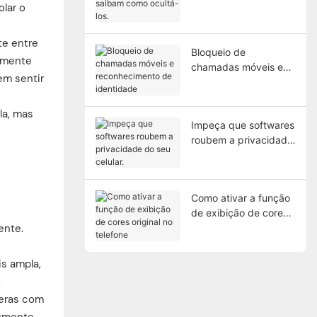
lar o
saibam como ocultá-
los.
te entre
Bloqueio de
armente
chamadas móveis e
em sentir
reconhecimento de
identidade
la, mas
Impeça que softwares
roubem a privacidade
do seu celular.
Como ativar a função
de exibição de cores
ente.
original no telefone
s ampla,
.
meras com
mumente