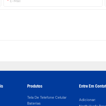
E-Mail
is
Produtos
Entre Em Conta
Tela De Telefone Celular
Adicionar:
Baterias