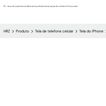
10 + anos de experiência, fabricante profissional de peças de celular & Fornecedor.
HRZ
Produto
Tela de telefone celular
Tela do iPhone