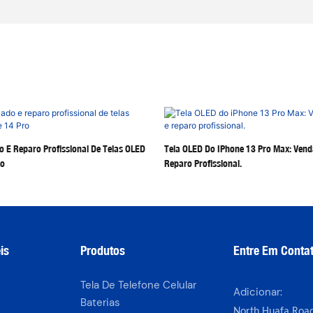
 E Reparo Profissional De Telas OLED
Tela OLED Do IPhone 13 Pro Max: Vend
ro
Reparo Profissional.
is
Produtos
Entre Em Conta
Tela De Telefone Celular
Adicionar:
Baterias
North Huafa Road