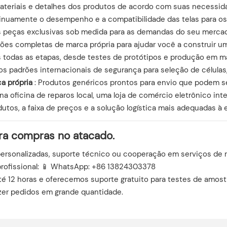
ateriais e detalhes dos produtos de acordo com suas necessid
tinuamente o desempenho e a compatibilidade das telas para o
peças exclusivas sob medida para as demandas do seu mercado
es completas de marca própria para ajudar você a construir u
 todas as etapas, desde testes de protótipos e produção em m
s padrões internacionais de segurança para seleção de células
a própria
: Produtos genéricos prontos para envio que podem s
oficina de reparos local, uma loja de comércio eletrônico int
utos, a faixa de preços e a solução logística mais adequadas à 
ra compras no atacado.
rsonalizadas, suporte técnico ou cooperação em serviços de re
rofissional: 📱 WhatsApp: +86 13824303378
 12 horas e oferecemos suporte gratuito para testes de amostr
azer pedidos em grande quantidade.