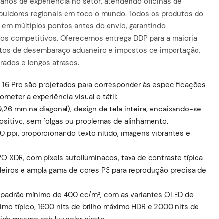
 anos de experiência no setor, atendendo oficinas de
buidores regionais em todo o mundo. Todos os produtos do
 em múltiplos pontos antes do envio, garantindo
os competitivos. Oferecemos entrega DDP para a maioria
ustos de desembaraço aduaneiro e impostos de importação,
rados e longos atrasos.
e 16 Pro são projetados para corresponder às especificações
ometer a experiência visual e tátil:
9,26 mm na diagonal), design de tela inteira, encaixando-se
positivo, sem folgas ou problemas de alinhamento.
60 ppi, proporcionando texto nítido, imagens vibrantes e
PO XDR, com pixels autoiluminados, taxa de contraste típica
deiros e ampla gama de cores P3 para reprodução precisa de
o padrão mínimo de 400 cd/m², com as variantes OLED de
imo típico, 1600 nits de brilho máximo HDR e 2000 nits de
tida mesmo sob luz solar direta.