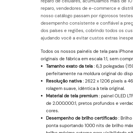
reparo de celulares, acumulamos mais de 10
reparo, vendedores de e-commerce e distri
nosso catálogo passam por rigorosos testes
desempenho consistente e confiável a preç
dos países e regiões, cobrindo todos os c
ajudando você a evitar custos extras inespe
Todos os nossos painéis de tela para iPhon
originais de fábrica em escala 1:1, sem compr
Tamanho exato da tela
: 6,3 polegadas (15
perfeitamente na moldura original do dis
Resolução nativa
: 2622 x 1206 pixels a 4
rolagem suave, idêntica à tela original.
Material de tela premium
: painel OLED LT
de 2.000.000:1, pretos profundos e verda
cores.
Desempenho de brilho certificado
: Brilh
ponta suportando 1000 nits de brilho máx
brilho máximo externo para visibilidade ní