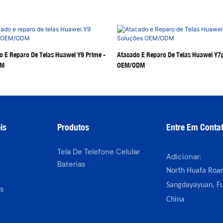
o E Reparo De Telas Huawei Y9 Prime -
Atacado E Reparo De Telas Huawei Y7p
DM
OEM/ODM
is
Produtos
Entre Em Conta
Tela De Telefone Celular
Adicionar:
Baterias
North Huafa Road
Sangdayayuan, Fu
s
China