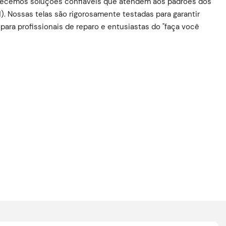
erecemos soluções confiáveis ​​que atendem aos padrões dos
. Nossas telas são rigorosamente testadas para garantir
para profissionais de reparo e entusiastas do "faça você