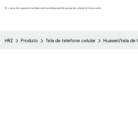
10 + anos de experiência, fabricante profissional de peças de celular & Fornecedor.
HRZ
Produto
Tela de telefone celular
Huawei/tela de 