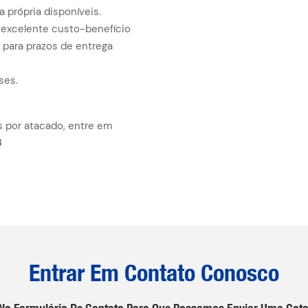
própria disponíveis.
 excelente custo-benefício
 para prazos de entrega
ses.
 por atacado, entre em
8
Entrar Em Contato Conosco
e No Formulário De Contato Para Que Possamos Enviar Uma Cot