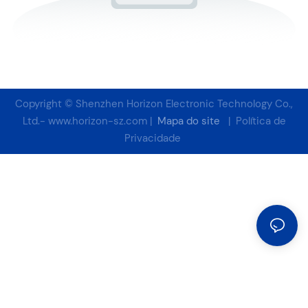
Copyright © Shenzhen Horizon Electronic Technology Co.,
Ltd.-
www.horizon-sz.com
|
Mapa do site
|
Política de
Privacidade