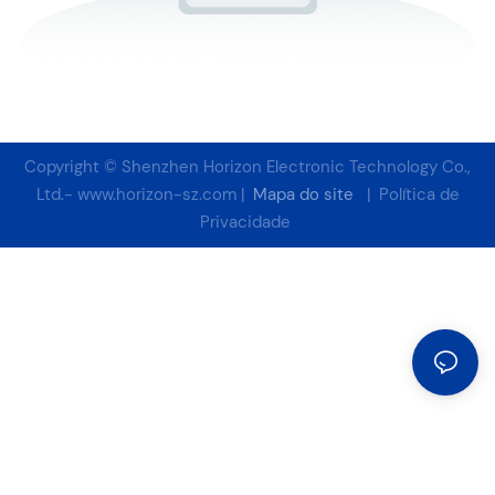
Copyright © Shenzhen Horizon Electronic Technology Co.,
Ltd.-
www.horizon-sz.com
|
Mapa do site
|
Política de
Privacidade