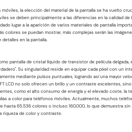
 móviles, la elección del material de la pantalla se ha vuelto cruc
viles se deben principalmente a las diferencias en la calidad de 
 dado lugar a la aparición de varios materiales de pantalla import
 más colores se puedan mostrar, más complejas serán las imágen
detalles en la pantalla.
mo pantalla de cristal líquido de transistor de película delgada, 
dadero". Su singularidad reside en equipar cada píxel con un int
tamente mediante pulsos puntuales, logrando así una mayor velo
 TFT LCD no solo ofrecen un brillo y un contraste excelentes, sin
ientes, como el alto consumo de energía y el elevado coste, la t
allas a color para teléfonos móviles. Actualmente, muchos teléf
e hasta 65.536 colores o incluso 160.000, lo que demuestra sin 
 riqueza de color y contraste.