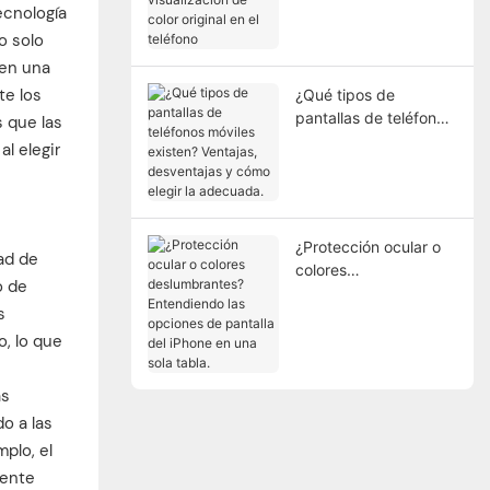
visualización de color
ecnología
original en el teléfono
o solo
 en una
te los
¿Qué tipos de
pantallas de teléfonos
s que las
móviles existen?
al elegir
Ventajas, desventajas
y cómo elegir la
adecuada.
¿Protección ocular o
ad de
colores
o de
deslumbrantes?
s
Entendiendo las
opciones de pantalla
o, lo que
del iPhone en una sola
tabla.
as
o a las
plo, el
iente