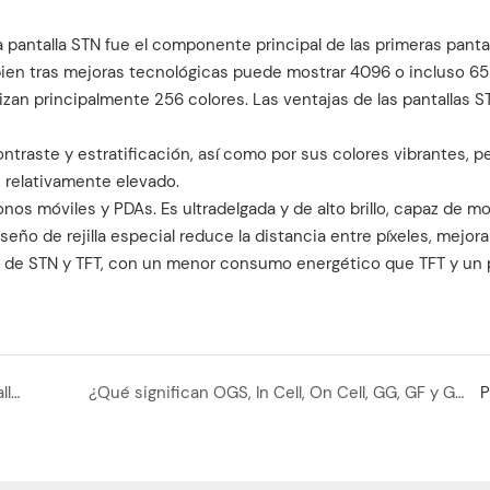
a pantalla STN fue el componente principal de las primeras pantal
i bien tras mejoras tecnológicas puede mostrar 4096 o incluso 6
izan principalmente 256 colores. Las ventajas de las pantallas 
ontraste y estratificación, así como por sus colores vibrantes, p
 relativamente elevado.
os móviles y PDAs. Es ultradelgada y de alto brillo, capaz de mo
seño de rejilla especial reduce la distancia entre píxeles, mejor
as de STN y TFT, con un menor consumo energético que TFT y un 
Diferencias en la tecnología y el proceso de pantallas Full Fit: comparación entre OGS, InCell y On Cell.
¿Qué significan OGS, In Cell, On Cell, GG, GF y GFF en una pantalla LCD?
P