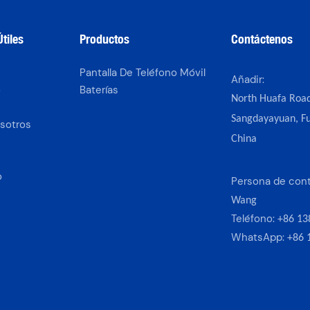
tiles
Productos
Contáctenos
Pantalla De Teléfono Móvil
Añadir:
o
Baterías
North Huafa Road
s
Sangdayayuan, Fu
sotros
China
o
Persona de con
Wang
Teléfono:
+86 13
WhatsApp:
+86 