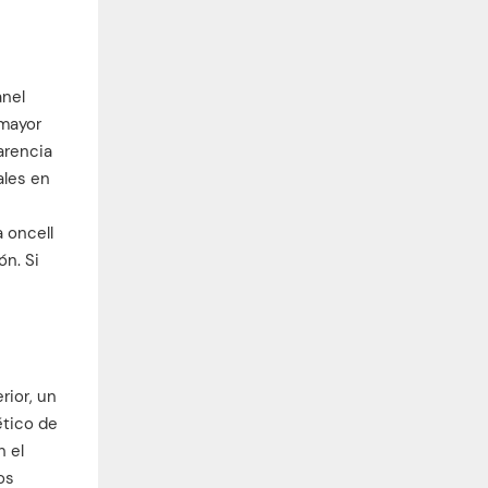
anel
 mayor
arencia
ales en
 oncell
ón. Si
rior, un
ético de
n el
os