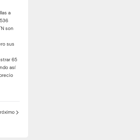
las a
5536
STN son
ero sus
strar 65
ando así
precio
róximo