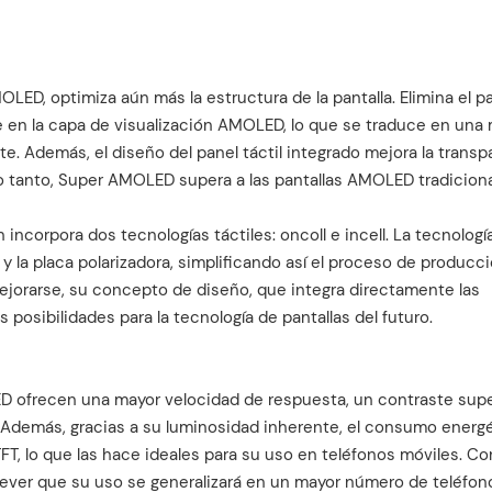
ED, optimiza aún más la estructura de la pantalla. Elimina el p
nte en la capa de visualización AMOLED, lo que se traduce en una
te. Además, el diseño del panel táctil integrado mejora la transp
r lo tanto, Super AMOLED supera a las pantallas AMOLED tradicion
orpora dos tecnologías táctiles: oncoll e incell. La tecnología
or y la placa polarizadora, simplificando así el proceso de producci
mejorarse, su concepto de diseño, que integra directamente las
 posibilidades para la tecnología de pantallas del futuro.
ED ofrecen una mayor velocidad de respuesta, un contraste supe
. Además, gracias a su luminosidad inherente, el consumo energ
TFT, lo que las hace ideales para su uso en teléfonos móviles. Co
ever que su uso se generalizará en un mayor número de teléfon