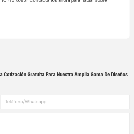
te 10 Pro X695? Contáctanos ahora para hablar sobre
a Cotización Gratuita Para Nuestra Amplia Gama De Diseños.
Teléfono/whatsapp