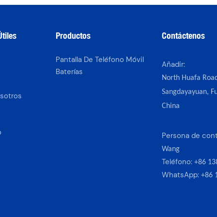
tiles
Productos
Contáctenos
Pantalla De Teléfono Móvil
Añadir:
o
Baterías
North Huafa Road
s
Sangdayayuan, Fu
sotros
China
o
Persona de con
Wang
Teléfono:
+86 13
WhatsApp:
+86 