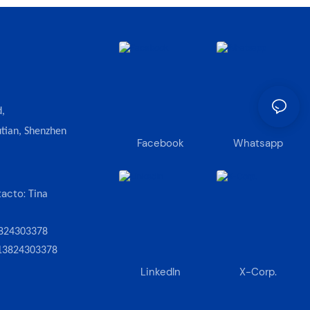
,
tian, Shenzhen
Facebook
Whatsapp
tacto:
Tina
824303378
13824303378
LinkedIn
X-Corp.