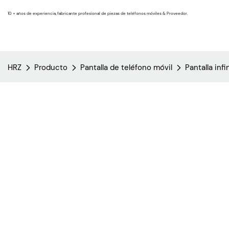
10 + años de experiencia, fabricante profesional de piezas de teléfonos móviles & Proveedor.
HRZ
Producto
Pantalla de teléfono móvil
Pantalla infi