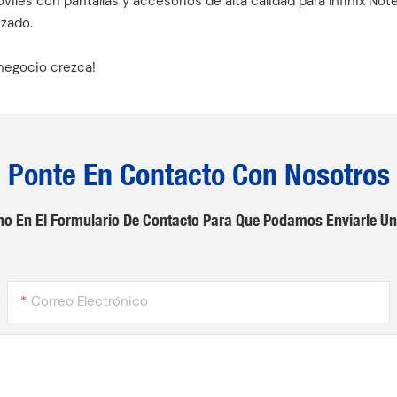
viles con pantallas y accesorios de alta calidad para Infinix No
zado.
negocio crezca!
Ponte En Contacto Con Nosotros
no En El Formulario De Contacto Para Que Podamos Enviarle Un
Correo Electrónico