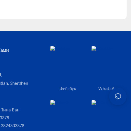
Нами
,
tian, Shenzhen
Фейсбук
WhatsApp
:
Тина Ван
3378
13824303378