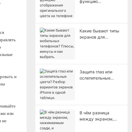
функцию
о
отображения
оригинального цвета
на телефоне
Какие бывают типы
ся
экранов для
правлять
мобильных
о
телефонов? Плюсы,
альные
минусы и как
выбрать.
Защита глаз или
ровать и
ослепительные
ана
цвета? Разбор
вариантов экранов
iPhone в одной
таблице.
ачивайте
В чём разница
ежи или
между экраном,
ы не
нажимаемым сзади,
и оригинальным