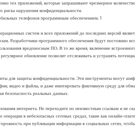
бенно тех приложений, которые запрашивают чрезмерное количеств
го риска нарушения конфиденциальности.
ерационных систем и всех приложений до последних версий являет
ам. Разработчики программного обеспечения будут постоянно ис
пользования вредоносным ПО. В то же время, включение встроенног
 регулярное обновление позволит отслеживать и устранять потенци
енты для защиты конфиденциальности. Эти инструменты могут шиф
фии, видео и файлы, и даже имитировать фиктивную среду для обм
я безопасность реальных данных.
зования интернета. Не переходите по неизвестным ссылкам и не ск
е операции в небезопасных сетевых средах, такие как онлайн-плат
осторожность при публикации информации в социальных сетях, чтоб