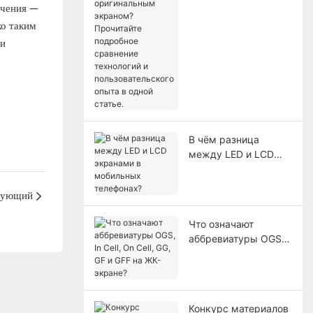
ечения —
экраном?
ко таким
Прочитайте
 и
подробное
сравнение
технологий и
пользовательского
опыта в одной
статье.
В чём разница
между LED и LCD
экранами в
мобильных
дующий
телефонах?
Что означают
аббревиатуры OGS,
In Cell, On Cell, GG,
GF и GFF на ЖК-
экране?
Конкурс материалов