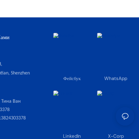
Нами
,
tian, Shenzhen
Фейсбук
WhatsApp
:
Тина Ван
3378
13824303378
LinkedIn
X-Corp