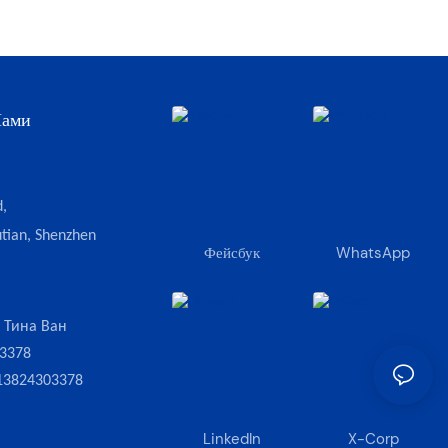
Нами
,
tian, Shenzhen
Фейсбук
WhatsApp
:
Тина Ван
3378
13824303378
LinkedIn
X-Corp