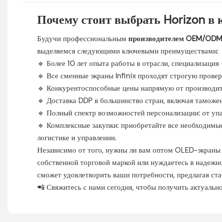
Почему стоит выбрать Horizon в 
Будучи профессиональным
производителем OEM/ODM-
выделяемся следующими ключевыми преимуществами:
🔹 Более 10 лет опыта работы в отрасли, специализаци
🔹 Все сменные экраны Infinix проходят строгую прове
🔹 Конкурентоспособные цены напрямую от производите
🔹 Доставка DDP в большинство стран, включая таможе
🔹 Полный спектр возможностей персонализации: от уп
🔹 Комплексные закупки: приобретайте все необходимые 
логистике и управлении.
Независимо от того, нужны ли вам оптом OLED-экраны д
собственной торговой маркой или нуждаетесь в надеж
сможет удовлетворить ваши потребности, предлагая стаб
📲 Свяжитесь с нами сегодня, чтобы получить актуаль