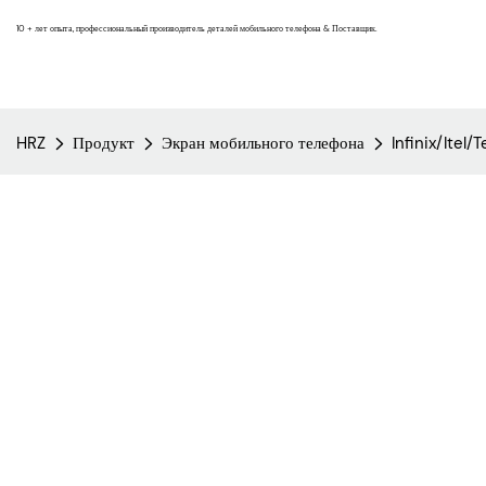
10 + лет опыта, профессиональный производитель деталей мобильного телефона & Поставщик.
HRZ
Продукт
Экран мобильного телефона
Infinix/Itel