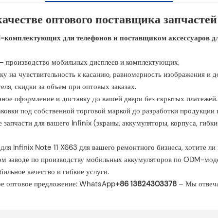
качестве оптового поставщика запчасте
комплектующих для телефонов и поставщиком аксессуаров для
я – производство мобильных дисплеев и комплектующих.
рку на чувствительность к касанию, равномерность изображения и д
ля, скидки за объем при оптовых заказах.
нное оформление и доставку до вашей двери без скрытых платежей.
аковки под собственной торговой маркой до разработки продукции
запчасти для вашего Infinix (экраны, аккумуляторы, корпуса, гибк
ля Infinix Note 11 X663 для вашего ремонтного бизнеса, хотите л
ном заводе по производству мобильных аккумуляторов по ODM-мод
ильное качество и гибкие услуги.
ное оптовое предложение: WhatsApp
+86 13824303378
– Мы отвеча