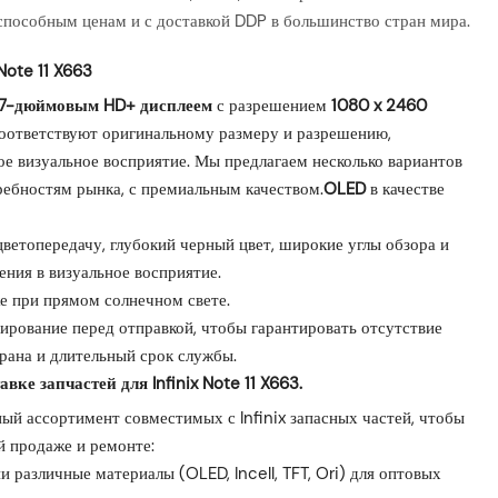
оспособным ценам и с доставкой DDP в большинство стран мира.
Note 11 X663
,7-дюймовым HD+ дисплеем
с разрешением
1080 x 2460
соответствуют оригинальному размеру и разрешению,
е визуальное восприятие. Мы предлагаем несколько вариантов
ребностям рынка, с премиальным качеством.
OLED
в качестве
ветопередачу, глубокий черный цвет, широкие углы обзора и
ния в визуальное восприятие.
же при прямом солнечном свете.
ирование перед отправкой, чтобы гарантировать отсутствие
рана и длительный срок службы.
е запчастей для Infinix Note 11 X663.
й ассортимент совместимых с Infinix запасных частей, чтобы
й продаже и ремонте:
ии различные материалы (OLED, Incell, TFT, Ori) для оптовых