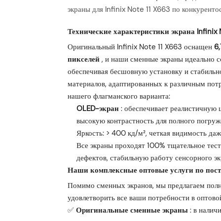
экраны для Infinix Note 11 X663 по конкурент
Технические характеристики экрана Infinix 
Оригинальный Infinix Note 11 X663 оснащен
6
пикселей
, и наши сменные экраны идеально 
обеспечивая бесшовную установку и стабильно
материалов, адаптированных к различным пот
нашего флагманского варианта:
OLED-экран
: обеспечивает реалистичную ц
высокую контрастность для полного погруже
Яркость: > 400 кд/м², четкая видимость да
Все экраны проходят 100% тщательное тест
дефектов, стабильную работу сенсорного эк
Наши комплексные оптовые услуги по поставк
Помимо сменных экранов, мы предлагаем полны
удовлетворить все ваши потребности в оптово
✅
Оригинальные сменные экраны
: в налич