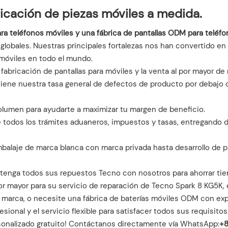
ricación de piezas móviles a medida.
ra teléfonos móviles y una fábrica de pantallas ODM para teléf
lobales. Nuestras principales fortalezas nos han convertido en e
móviles en todo el mundo.
fabricación de pantallas para móviles y la venta al por mayor de
tiene nuestra tasa general de defectos de producto por debajo de
olumen para ayudarte a maximizar tu margen de beneficio.
todos los trámites aduaneros, impuestos y tasas, entregando d
balaje de marca blanca con marca privada hasta desarrollo de 
tenga todos sus repuestos Tecno con nosotros para ahorrar tiem
or mayor para su servicio de reparación de Tecno Spark 8 KG5K,
 marca, o necesite una fábrica de baterías móviles ODM con exp
sional y el servicio flexible para satisfacer todos sus requisitos
sonalizado gratuito! Contáctanos directamente vía WhatsApp:
+8