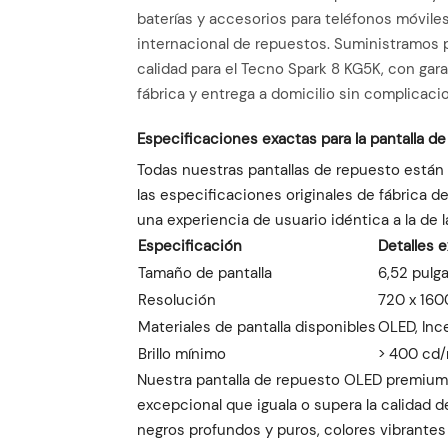
baterías y accesorios para teléfonos móvile
internacional de repuestos. Suministramos pa
calidad para el Tecno Spark 8 KG5K, con gar
fábrica y entrega a domicilio sin complicaci
Especificaciones exactas para la pantalla d
Todas nuestras pantallas de repuesto están
las especificaciones originales de fábrica d
una experiencia de usuario idéntica a la de la
Especificación
Detalles 
Tamaño de pantalla
6,52 pulg
Resolución
720 x 160
Materiales de pantalla disponibles
OLED, Ince
Brillo mínimo
> 400 cd
Nuestra pantalla de repuesto OLED premium 
excepcional que iguala o supera la calidad de
negros profundos y puros, colores vibrantes 