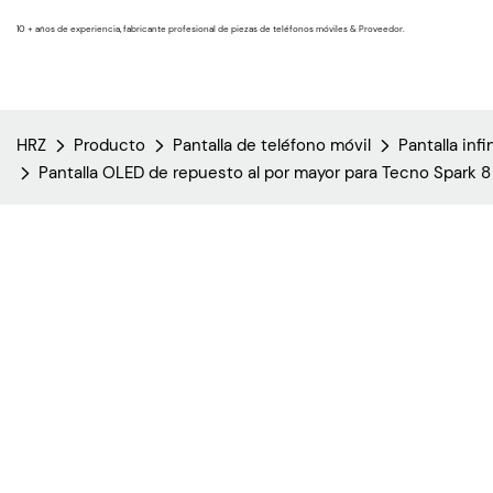
10 + años de experiencia, fabricante profesional de piezas de teléfonos móviles & Proveedor.
HRZ
Producto
Pantalla de teléfono móvil
Pantalla infi
Pantalla OLED de repuesto al por mayor para Tecno Spark 8