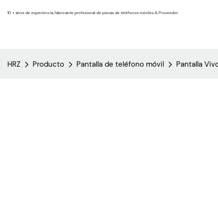
10 + años de experiencia, fabricante profesional de piezas de teléfonos móviles & Proveedor.
HRZ
Producto
Pantalla de teléfono móvil
Pantalla Viv