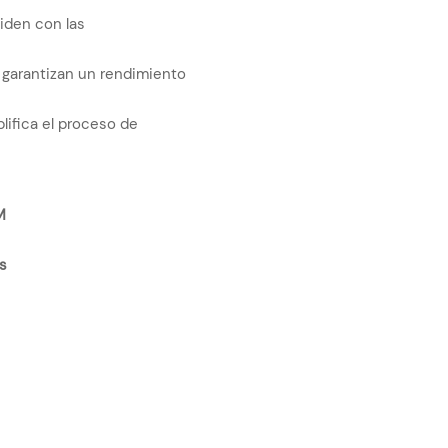
ciden con las
d garantizan un rendimiento
lifica el proceso de
M
s