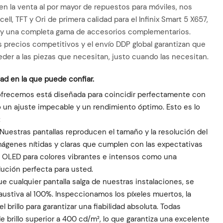
n la venta al por mayor de repuestos para móviles, nos
ll, TFT y Ori de primera calidad para el Infinix Smart 5 X657,
ón y una completa gama de accesorios complementarios.
s precios competitivos y el envío DDP global garantizan que
er a las piezas que necesitan, justo cuando las necesitan.
dad en la que puede confiar.
e ofrecemos está diseñada para coincidir perfectamente con
o un ajuste impecable y un rendimiento óptimo. Esto es lo
:
 Nuestras pantallas reproducen el tamaño y la resolución del
 imágenes nítidas y claras que cumplen con las expectativas
la OLED para colores vibrantes e intensos como una
lución perfecta para usted.
e cualquier pantalla salga de nuestras instalaciones, se
stiva al 100%. Inspeccionamos los píxeles muertos, la
 el brillo para garantizar una fiabilidad absoluta. Todas
e brillo superior a 400 cd/m², lo que garantiza una excelente