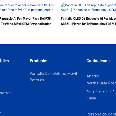
Repuesto Al Por Mayor Para Itel P38
Pantalla OLED De Repuesto Al Por Mayo
 Teléfono Móvil OEM Personalizadas
A665L | Piezas De Teléfono Móvil OEM 
tiles
Productos
Contáctenos
Pantalla De Teléfono Móvil
Añadir:
o
Baterías
North Huafa Road
s
Sangdayayuan, Fu
sotros
China
o
Persona de con