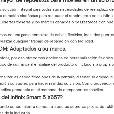
r mayor de repuestos para móviles en un solo l
u solución integral para todas sus necesidades de reemplazo de p
ga duración diseñadas para restaurar el rendimiento de su Infini
cubiertas traseras y los marcos dañados o desgastados con nue
os de una gama completa de cables flexibles, incluidos puertos 
ealizar cualquier trabajo de reparación con facilidad.
ODM: Adaptados a su marca.
s, por eso ofrecemos opciones de personalización flexibles pa
tipo de su marca al embalaje del producto o incluso a la propia 
lizar las especificaciones de la pantalla, diseñar un empaque 
ión con usted para hacer realidad su visión. Como proveedor 
a sólida presencia en el mercado de componentes móviles.
 del Infinix Smart 5 X657?
rofundo conocimiento de nuestro equipo sobre las piezas de tel
 de la industria.