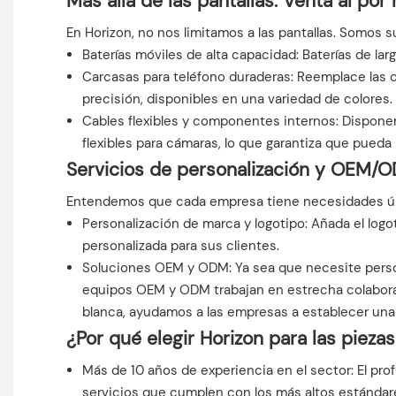
Más allá de las pantallas: Venta al po
En Horizon, no nos limitamos a las pantallas. Somos s
Baterías móviles de alta capacidad: Baterías de lar
Carcasas para teléfono duraderas: Reemplace las 
precisión, disponibles en una variedad de colores.
Cables flexibles y componentes internos: Disponem
flexibles para cámaras, lo que garantiza que pueda r
Servicios de personalización y OEM/
Entendemos que cada empresa tiene necesidades única
Personalización de marca y logotipo: Añada el logo
personalizada para sus clientes.
Soluciones OEM y ODM: Ya sea que necesite persona
equipos OEM y ODM trabajan en estrecha colaborac
blanca, ayudamos a las empresas a establecer un
¿Por qué elegir Horizon para las piezas
Más de 10 años de experiencia en el sector: El p
servicios que cumplen con los más altos estándares