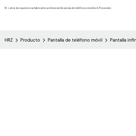
10 + años de experiencia, fabricante profesional de piezas de teléfonos móviles & Proveedor.
HRZ
Producto
Pantalla de teléfono móvil
Pantalla infi