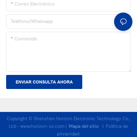
Correo Electrónico
Teléfono/whatsapp
Contenido
ENVIAR CONSULTA AHORA
Copyright © Shenzhen Horizon Electronic Technology Co.,
Ltd.-
www.horizon-sz.com
|
Mapa del sitio
|
Política de
privacidad