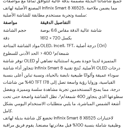
جميع شاشاتنا البديلة مصممة بدقة عالية لتتوافق تمامًا مع مواصفات
المصنع الأصلية لهاتف Infinix Smart 8 X6525، مما يضمن ملاءمة
سلسة وتجربة مستخدم مطابقة للشاشة الأصلية:
التفاصيل الدقيقة
مواصفة
شاشة عالية الدقة مقاس 6.6 بوصة
حجم الشاشة
1612 × 720 بكسل
دقة
OLED، Incell، TFT، درجة أصلية (Ori)
مواد الشاشة المتاحة
> 400 شمعة/م²
الحد الأدنى للسطوع
توفر شاشة OLED المتميزة لدينا جودة بصرية استثنائية تضاهي أو
تتجاوز أداء شاشة Infinix Smart 8 الأصلية. تُنتج تقنية OLED درجات
سوداء عميقة وألوانًا طبيعية نابضة بالحياة، ونسبة تباين أعلى بنسبة
40% من شاشات TFT القياسية، وزوايا رؤية واسعة تصل إلى 178
درجة، مما يمنح المستخدمين تجربة مشاهدة سلسة ومميزة. وبفضل
سطوعها الذي يتجاوز 400 شمعة/م²، تظل الشاشة واضحة حتى تحت
أشعة الشمس المباشرة، ما يلبي متطلبات الاستخدام اليومي بشكل
كامل.
تخضع كل شاشة بديلة لهاتف Infinix Smart 8 X6525 لاختبارات
وظيفية شاملة بنسبة 100% قبل مغادرتها مصنعنا. يقوم فريق مراقبة