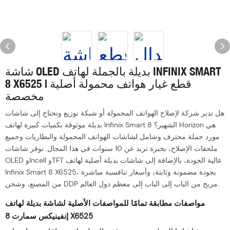
شاشة OLED بديلة بالجملة لهاتف INFINIX SMART
8 X6525 | قطع غيار هواتف محمولة أصلية
مخصصة
هل تدير شركة لإصلاح الهواتف المحمولة أو شبكة توزيع وتحتاج إلى شاشات
بديلة موثوقة بكميات كبيرة لهاتف Infinix Smart 8 الشهير؟ Horizon هي
مورد جملة محترف وشامل لشاشات الهواتف المحمولة والبطاريات وجميع
ملحقات الإصلاح، بخبرة تزيد عن 10 سنوات في هذا المجال. نوفر شاشات
OLED وIncell وTFT عالية الجودة، بالإضافة إلى شاشات بديلة أصلية لهاتف
Infinix Smart 8 X6525، بجودة مضمونة وثابتة، وأسعار تنافسية مباشرة
من المصنع، وشحن DDP مريح من الباب إلى الباب إلى معظم دول العالم.
مواصفات مطابقة تمامًا للمواصفات الأصلية لشاشة بديلة لهاتف
إنفينيكس سمارت 8 X6525