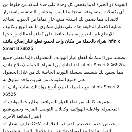
الجودة ذو الخبرة لدينا بفحص كل وحدة على حدة للتأكد من خلوها من
أي بكسلات ميتة، ودقة استجابة اللمس، وتجانس الشاشة، واستقرار
الاتصال، مما يضمن لك استلام منتج خالٍ تمامًا من العيوب. تساعد
عملية الاختبار الدقيقة هذه على تقليل شكاوى ما بعد البيع وتكاليف
الإرجاع غير الضرورية، مما يحافظ على كفاءة أعمالك وربحيتها.
شراء بالجملة من مكان واحد لجميع قطع غيار إصلاح هاتف Infinix
Smart 8 X6525
بصفتنا موردًا متكاملًا لقطع غيار الهواتف المحمولة، فإننا نغطي جميع
احتياجاتك من الشراء بالجملة لإصلاح هاتف Infinix Smart 8 X6525،
مما يسمح لك بتبسيط سلسلة التوريد الخاصة بك من خلال الحصول
على جميع المكونات من شريك واحد موثوق به:
✅ بيع بالجملة لجميع أنواع مواد الشاشات لهاتف Infinix Smart 8
X6525
✅ مجموعة كاملة من قطع الغيار المتوافقة: بطاريات الهواتف
المحمولة، وأغطية الهواتف، وكابلات التوصيل المرنة، وجميع قطع
الغيار الشائعة الأخرى
✅ تغليف بشعار OEM مخصص: خدمة تخصيص احترافية للعلامات
التجارية الخاصة لمساعدتك في بناء علامتك التجارية وتنميتها.