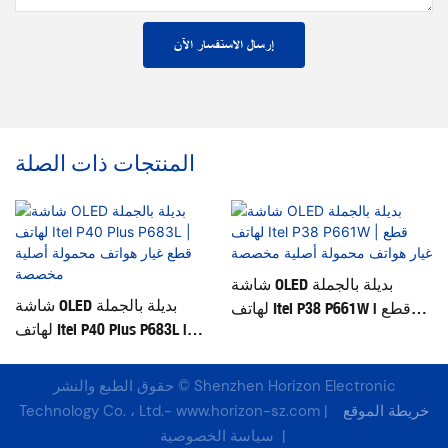
إرسال الاستفسار الآن
المنتجات ذات الصلة
شاشة OLED بديلة بالجملة
شاشة OLED بديلة بالجملة
ع
لهاتف Itel P38 P661W | قطع
لهاتف Itel P40 Plus P683L |
غيار هواتف محمولة أصلية
قطع غيار هواتف محمولة أصلية
مخصصة
مخصصة
حقوق الطبع والنشر © Shenzhen Horizon Electronic
خريطة الموقع
|
www.horizon-sz.com
Technology Co. ، Ltd.-
سياسة الخصوصية
|