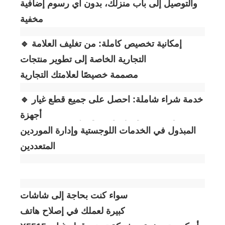
والتوصيل إلى باب منزلك، بدون أي رسوم إضافية
مخفية.
🔹 إمكانية تخصيص كاملة: من تغليف العلامة
التجارية الخاصة إلى تطوير منتجات ODM مخصصة
مصممة خصيصًا لعلامتك التجارية
🔹 خدمة شراء شاملة: احصل على جميع قطع غيار
أجهزة Infinix من خلالنا لتوفير الوقت والجهد
المبذول في الخدمات اللوجستية وإدارة الموردين
المتعددين.
سواء كنت بحاجة إلى شاشات OLED بديلة بكميات
كبيرة لعملك في إصلاح هاتف Infinix Smart 2