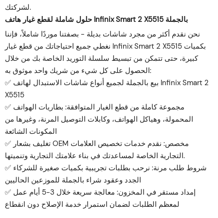
لشركتك.
حلول شاملة لقطع غيار هاتف Infinix Smart 2 X5515 بالجملة
نحن نقدم أكثر من مجرد شاشات بديلة - بصفتنا موردًا شاملاً، فإننا
نغطي جميع احتياجاتك من قطع غيار Infinix Smart 2 X5515 بكميات
كبيرة، حتى تتمكن من تبسيط سلسلة التوريد الخاصة بك من خلال
الحصول على كل شيء من شريك واحد موثوق به:
✅ بيع بالجملة لجميع أنواع شاشات الاستبدال لهاتف Infinix Smart 2
X5515
✅ مجموعة كاملة من قطع الغيار المتوافقة: بطاريات الهواتف
المحمولة، وهياكل الهواتف، وكابلات التوصيل المرنة، وغيرها من
المكونات الشائعة
✅ تغليف بشعار OEM مخصص: نقدم خدمات تخصيص العلامات
التجارية الخاصة لمساعدتك في بناء علامتك التجارية وتنميتها.
✅ شروط طلب مرنة: نرحب بطلبات تجريبية بكميات صغيرة للشركاء
الجدد وعقود شراء بالجملة للموزعين الحاليين
✅ إمداد مستقر في المخزون: معالجة سريعة خلال 3-5 أيام عمل
لمعظم الطلبات لضمان استمرار خدمة الإصلاح دون انقطاع