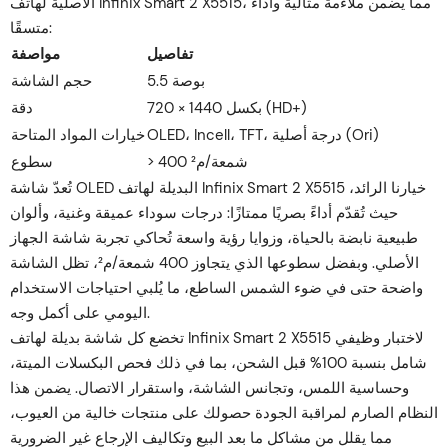
الأصلية لهاتف Infinix Smart 2 X5515، مما يضمن ملاءمة مثالية وأداءً
متسقًا:
تفاصيل
مواصفة
5.5 بوصة
حجم الشاشة
720 × 1440 بكسل (HD+)
دقة
OLED، Incell، TFT، درجة أصلية (Ori)
خيارات المواد المتاحة
> 400 شمعة/م²
سطوع
تُعدّ شاشة OLED البديلة لهاتف Infinix Smart 2 X5515 خيارنا الرائد،
حيث تُقدّم أداءً بصريًا ممتازًا: درجات سوداء عميقة وغنية، وألوان
طبيعية نابضة بالحياة، وزوايا رؤية واسعة تُحاكي تجربة شاشة الجهاز
الأصلي. وبفضل سطوعها الذي يتجاوز 400 شمعة/م²، تظل الشاشة
واضحة حتى في ضوء الشمس الساطع، ما يُلبي احتياجات الاستخدام
اليومي على أكمل وجه.
تخضع كل شاشة بديلة لهاتف Infinix Smart 2 X5515 لاختبار وظيفي
شامل بنسبة 100% قبل الشحن، بما في ذلك فحص البكسلات الميتة،
وحساسية اللمس، وتجانس الشاشة، واستقرار الاتصال. يضمن هذا
النظام الصارم لمراقبة الجودة حصولك على منتجات خالية من العيوب،
مما يقلل من مشاكل ما بعد البيع وتكاليف الإرجاع غير الضرورية