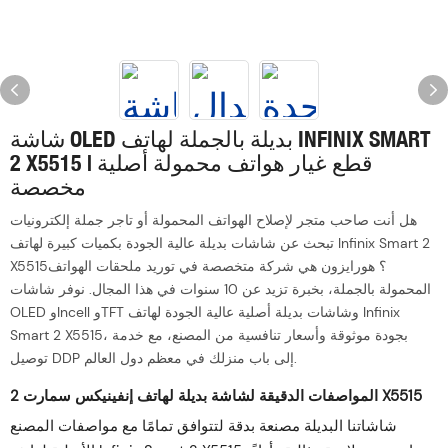
شاشة OLED بديلة بالجملة لهاتف INFINIX SMART
2 X5515 | قطع غيار هواتف محمولة أصلية
مخصصة
هل أنت صاحب متجر لإصلاح الهواتف المحمولة أو تاجر جملة إلكترونيات
تبحث عن شاشات بديلة عالية الجودة بكميات كبيرة لهاتف Infinix Smart 2
X5515؟ هورايزون هي شركة متخصصة في توريد ملحقات الهواتف
المحمولة بالجملة، بخبرة تزيد عن 10 سنوات في هذا المجال. نوفر شاشات
OLED وIncell وTFT وشاشات بديلة أصلية عالية الجودة لهاتف Infinix
Smart 2 X5515، بجودة موثوقة وأسعار تنافسية من المصنع، مع خدمة
توصيل DDP إلى باب منزلك في معظم دول العالم.
المواصفات الدقيقة لشاشة بديلة لهاتف إنفينيكس سمارت 2 X5515
شاشاتنا البديلة مصنعة بدقة لتتوافق تمامًا مع مواصفات المصنع