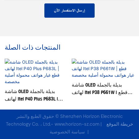
إرسال الاستفسار الآن
المنتجات ذات الصلة
شاشة OLED بديلة بالجملة
شاشة OLED بديلة بالجملة
ع
لهاتف Itel P38 P661W | قطع
لهاتف Itel P40 Plus P683L |
غيار هواتف محمولة أصلية
قطع غيار هواتف محمولة أصلية
مخصصة
مخصصة
حقوق الطبع والنشر © Shenzhen Horizon Electronic
خريطة الموقع
|
www.horizon-sz.com
Technology Co. ، Ltd.-
سياسة الخصوصية
|