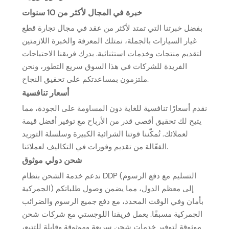
خبرة في المجال لأكثر من 10 سنوات
بفضل خبرتنا التي تمتد لأكثر من عقد في مجال تجارة قطع
غيار السيارات بالجملة، نمتلك المعرفة والخبرة اللازمتين
لتقديم منتجات وخدمات استثنائية. يدرك فريقنا الاحتياجات
الفريدة للشركات في هذا السوق سريع التطور، ونحن
ملتزمون بمساعدتكم على تحقيق النجاح.
أسعار تنافسية
نقدم أسعارًا تنافسية للغاية دون المساومة على الجودة، مما
يتيح لك تحقيق أقصى قدر من الأرباح مع توفير أفضل قيمة
لعملائك. تُمكّننا قوتنا الشرائية الكبيرة وسلسلة التوريد
الفعّالة من تقديم وفورات في التكاليف لعملائنا.
شحن دولي موثوق
ندعم خدمة الشحن بنظام DDP (التسليم مع دفع الرسوم
الجمركية) إلى معظم الدول، مما يضمن وصول طلباتكم
بأمان وفي الوقت المحدد، مع دفع جميع الرسوم والضرائب
الجمركية مسبقًا. يعمل فريقنا اللوجستي مع شركات شحن
موثوقة لتوفير خدمات شحن سريعة وموثوقة وقابلة للتتبع،