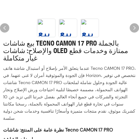
بيع شاشات TECNO CAMON 17 PRO بالجملة
والإصلاح: شاشات OLED ممتازة وخدمات قطع
غيار متكاملة
عندما يتعلق الأمر بإصلاح أو استبدال شاشة هاتف Tecno CAMON 17 PRO،
فإن الجودة والموثوقية أمران لا غنى عنهما. في Horizon، نتخصص في توفير
شاشات Tecno CAMON 17 PRO عالية الجودة وحلول شاملة لملحقات
الهواتف المحمولة، مصممة خصيصًا لتلبية احتياجات ورش الإصلاح وتجار
التجزئة والشركات في جميع أنحاء العالم. بفضل خبرتنا التي تزيد عن 10
سنوات في تجارة قطع غيار الهواتف المحمولة بالجملة، رسخنا مكانتنا
كشريك موثوق، نقدم منتجات متميزة وأسعارًا تنافسية وخدمات شحن دولية
سلسة.
نظرة عامة على المنتج: شاشات Tecno CAMON 17 PRO