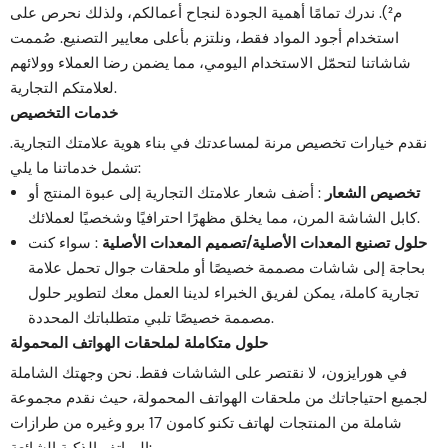
م²). ندرك تمامًا أهمية الجودة لنجاح أعمالكم، ولذلك نحرص على
استخدام أجود المواد فقط، ونلتزم بأعلى معايير التصنيع. صُممت
شاشاتنا لتحمّل الاستخدام اليومي، مما يضمن رضا العملاء وولائهم
لعلامتكم التجارية.
خدمات التخصيص
نقدم خيارات تخصيص مرنة لمساعدتك في بناء هوية علامتك التجارية.
تشمل خدماتنا ما يلي:
تخصيص الشعار
: أضف شعار علامتك التجارية إلى عبوة المنتج أو
كابل الشاشة المرن، مما يخلق مظهرًا احترافيًا وشخصيًا لعملائك.
حلول تصنيع المعدات الأصلية/تصميم المعدات الأصلية
: سواء كنت
بحاجة إلى شاشات مصممة خصيصًا أو ملحقات جوال تحمل علامة
تجارية كاملة، يمكن لفريق الخبراء لدينا العمل معك لتطوير حلول
مصممة خصيصًا تلبي متطلباتك المحددة.
حلول متكاملة لملحقات الهواتف المحمولة
في هورايزون، لا نقتصر على الشاشات فقط. نحن وجهتك الشاملة
لجميع احتياجاتك من ملحقات الهواتف المحمولة، حيث نقدم مجموعة
شاملة من المنتجات لهاتف تكنو كامون 17 برو وغيره من طرازات