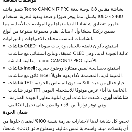
مواصفات الشاشة
يتميز هاتف Tecno CAMON 17 PRO بشاشة مقاس 6.8 بوصة بدقة
2460 × 1080 بكسل، مما يوفر صورًا واضحة ونقية لتجربة استخدام
غامرة. تتطابق شاشاتنا البديلة تمامًا مع المواصفات الأصلية، مما
يضمن تركيبًا سلسًا وأداءً مثاليًا. نقدم مجموعة متنوعة من أنواع
الشاشات لتناسب مختلف الاحتياجات والميزانيات.
: استمتع بألوان نابضة بالحياة، ودرجات سوداء
شاشات OLED
عميقة، وتباين استثنائي مع شاشات OLED عالية الجودة لدينا، وهي
مطابقة لشاشة Tecno CAMON 17 PRO الأصلية.
: استمتع بحساسية لمس ممتازة ووضوح بصري
شاشات Incell
فائق مع شاشات Incell المتينة لدينا، المصممة لأداء يدوم طويلاً.
: خيار فعال من حيث التكلفة دون المساس بالجودة،
شاشات TFT
توفر شاشات TFT الخاصة بنا أداء عرض موثوقًا للاستخدام اليومي.
شاشات أوري
: صُنعت شاشات أوري لتلبية معايير الجودة الصارمة،
وهي توفر توازناً بين الأداء والقدرة على تحمل التكاليف.
ضمان الجودة
تخضع كل شاشة لدينا لاختبارات صارمة بنسبة 100% لضمان خلوها من
أي بكسلات ميتة، واستجابة لمس مثالية، وسطوع فائق (≥400 شمعة/