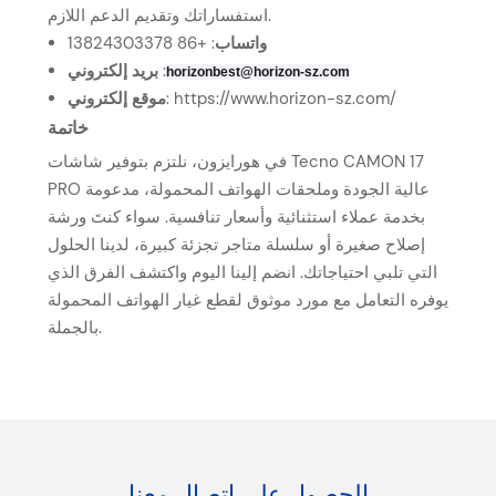
استفساراتك وتقديم الدعم اللازم.
واتساب
: +86 13824303378
:
بريد إلكتروني
horizonbest@horizon-sz.com
https://www.horizon-sz.com/
:
موقع إلكتروني
خاتمة
في هورايزون، نلتزم بتوفير شاشات Tecno CAMON 17
PRO عالية الجودة وملحقات الهواتف المحمولة، مدعومة
بخدمة عملاء استثنائية وأسعار تنافسية. سواء كنتَ ورشة
إصلاح صغيرة أو سلسلة متاجر تجزئة كبيرة، لدينا الحلول
التي تلبي احتياجاتك. انضم إلينا اليوم واكتشف الفرق الذي
يوفره التعامل مع مورد موثوق لقطع غيار الهواتف المحمولة
بالجملة.
الحصول على اتصال معنا