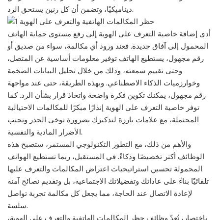
ديناميكيًا، وتضمن أن كل رنين يستحق الرد.
أدى إضافة خاصية التعرف على الهوية إلى رفع مستوى حماية الهاتف
المحمول إلى آفاق جديدة. فعند ورود أي مكالمة، سواء من صديق أو
رقم مجهول، يستطيع الهاتف توفير معلومات أساسية عن المتصل،
وحتى تقييم سمعته، وذلك من خلال تحليل البيانات الضخمة
وخوارزميات الذكاء الاصطناعي. وبهذه الطريقة، حتى عند مواجهة
رقم مجهول، يمكنك تكوين فكرة واضحة واتخاذ قرار بشأن الرد. كما
توفر خاصية التعرف على الهوية إنذارًا مبكرًا للمكالمات الاحتيالية
المحتملة، مع علامات بارزة لتذكيرك بضرورة توخي الحذر وتجنب
الأضرار المادية والنفسية.
والأهم من ذلك، مع التطور التكنولوجي المستمر، ستصبح هذه
الوظائف أكثر تخصيصًا وذكاءً. في المستقبل، ربما تستطيع الهواتف
المحمولة تحسين استراتيجيات اعتراض المكالمات والتعرف عليها
تلقائيًا بناءً على عاداتك وتفضيلاتك الاجتماعية، بل وتقديم نصائح آمنة
لإعادة الاتصال عند الحاجة، مما يجعل كل مكالمة تجربة تواصل
سلسة.
باختصار، تُعدّ وظائف حظر المكالمات الهاتفية والتعرف على الهوية،