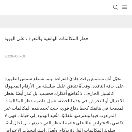
حظر المكالمات الهاتفية والتعرف على الهوية
2026-06-01
تخيّل أنك تستمتع بوقت هادئ للقراءة بينما تسطع شمس الظهيرة
على حافة النافذة، وفجأةً تتدفق عليك سلسلة من الأرقام المجهولة
كالسيل الجارف، لا تُقاطع أفكارك فحسب، بل تُنذر أيضًا بخطر
الاحتيال أو التحرش. في هذه اللحظة، تعمل خاصية حظر المكالمات
المدمجة في هاتفك كخط دفاع قوي، حيث تُحدد هذه المكالمات غير
المرغوب فيها وتعترضها تلقائيًا، لتُعيد الهدوء إلى حياتك. فهي لا
تكتفي بالاعتراض بناءً على قائمة الحظر التي حددتها، بل تُحلل أيضًا
سلوك المكالمات الواردة بذكاء، وتُعدّل استراتيجيات الاعتراض