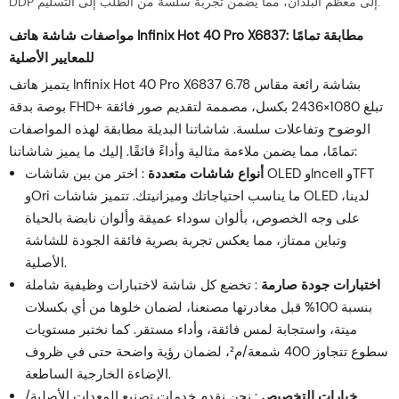
DDP إلى معظم البلدان، مما يضمن تجربة سلسة من الطلب إلى التسليم.
مواصفات شاشة هاتف Infinix Hot 40 Pro X6837: مطابقة تمامًا
للمعايير الأصلية
يتميز هاتف Infinix Hot 40 Pro X6837 بشاشة رائعة مقاس 6.78
بوصة بدقة FHD+ تبلغ 1080×2436 بكسل، مصممة لتقديم صور فائقة
الوضوح وتفاعلات سلسة. شاشاتنا البديلة مطابقة لهذه المواصفات
تمامًا، مما يضمن ملاءمة مثالية وأداءً فائقًا. إليك ما يميز شاشاتنا:
أنواع شاشات متعددة
: اختر من بين شاشات OLED وIncell وTFT
وOri ما يناسب احتياجاتك وميزانيتك. تتميز شاشات OLED لدينا،
على وجه الخصوص، بألوان سوداء عميقة وألوان نابضة بالحياة
وتباين ممتاز، مما يعكس تجربة بصرية فائقة الجودة للشاشة
الأصلية.
اختبارات جودة صارمة
: تخضع كل شاشة لاختبارات وظيفية شاملة
بنسبة 100% قبل مغادرتها مصنعنا، لضمان خلوها من أي بكسلات
ميتة، واستجابة لمس فائقة، وأداء مستقر. كما نختبر مستويات
سطوع تتجاوز 400 شمعة/م²، لضمان رؤية واضحة حتى في ظروف
الإضاءة الخارجية الساطعة.
خيارات التخصيص
: نحن نقدم خدمات تصنيع المعدات الأصلية/