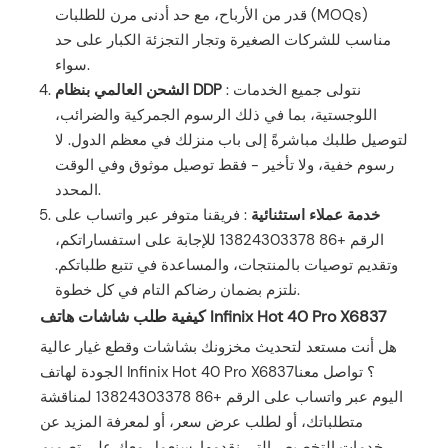
قدر من الأرباح، مع حد أدنى مرن للطلبات (MOQs)
مناسب للشركات الصغيرة وتجار التجزئة الكبار على حد
سواء.
: نتولى جميع الخدمات
الشحن العالمي بنظام DDP
اللوجستية، بما في ذلك الرسوم الجمركية والضرائب،
لتوصيل طلبك مباشرةً إلى باب منزلك في معظم الدول. لا
رسوم خفية، ولا تأخير - فقط توصيل موثوق وفي الوقت
المحدد.
خدمة عملاء استثنائية
: فريقنا متوفر عبر واتساب على
الرقم +86 13824303378 للإجابة على استفساراتكم،
وتقديم توصيات بالمنتجات، والمساعدة في تتبع طلباتكم.
نلتزم بضمان رضاكم التام في كل خطوة.
كيفية طلب شاشات هاتف Infinix Hot 40 Pro X6837
هل أنت مستعد لتحديث مخزونك بشاشات وقطع غيار عالية
الجودة لهاتف Infinix Hot 40 Pro X6837؟ تواصل معنا
اليوم عبر واتساب على الرقم +86 13824303378 لمناقشة
متطلباتك، أو لطلب عرض سعر، أو لمعرفة المزيد عن
خدمات التخصيص التي نقدمها. سنعمل معك على تصميم