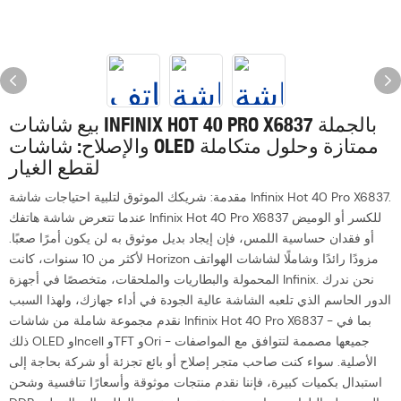
بيع شاشات INFINIX HOT 40 PRO X6837 بالجملة
والإصلاح: شاشات OLED ممتازة وحلول متكاملة
لقطع الغيار
مقدمة: شريكك الموثوق لتلبية احتياجات شاشة Infinix Hot 40 Pro X6837.
عندما تتعرض شاشة هاتفك Infinix Hot 40 Pro X6837 للكسر أو الوميض
أو فقدان حساسية اللمس، فإن إيجاد بديل موثوق به لن يكون أمرًا صعبًا.
لأكثر من 10 سنوات، كانت Horizon مزودًا رائدًا وشاملًا لشاشات الهواتف
المحمولة والبطاريات والملحقات، متخصصًا في أجهزة Infinix. نحن ندرك
الدور الحاسم الذي تلعبه الشاشة عالية الجودة في أداء جهازك، ولهذا السبب
نقدم مجموعة شاملة من شاشات Infinix Hot 40 Pro X6837 - بما في
ذلك OLED وIncell وTFT وOri - جميعها مصممة لتتوافق مع المواصفات
الأصلية. سواء كنت صاحب متجر إصلاح أو بائع تجزئة أو شركة بحاجة إلى
استبدال بكميات كبيرة، فإننا نقدم منتجات موثوقة وأسعارًا تنافسية وشحن